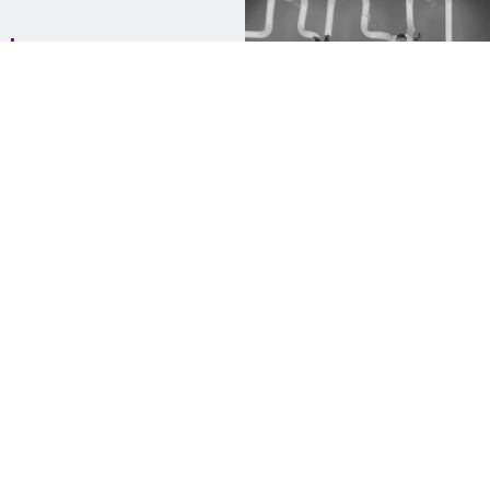
 leurs
urs
emote,
é,...
s les métiers
soient scales-up
ultés à trouver