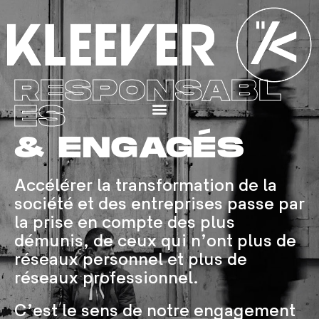
Aller
au
contenu
RESPONSABL
ES
Menu
& ENGAGÉS
Accélérer la transformation de la
société et des entreprises passe par
la prise en compte des plus
démunis, de ceux qui n’ont plus de
réseaux personnel et plus de
réseaux professionnel.
C’est le sens de notre engagement