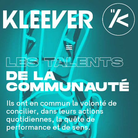
Aller
au
contenu
Menu
LES TALENTS
DE LA
COMMUNAUTÉ
Ils ont en commun la volonté de
concilier, dans leurs actions
quotidiennes, la quête de
performance et de sens.